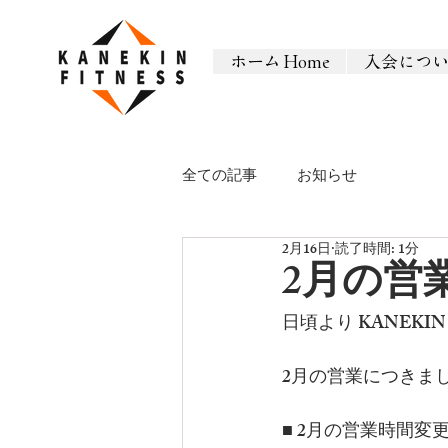
ホーム Home
入会につ
全ての記事
お知らせ
2月16日
読了時間: 1分
2月の営
日頃より KANEKI
2月の営業につきま
■ 2月の営業時間変