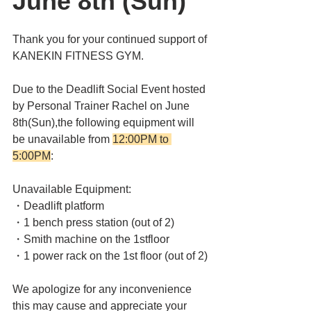
June 8th (Sun)
Thank you for your continued support of 
KANEKIN FITNESS GYM.
Due to the Deadlift Social Event hosted 
by Personal Trainer Rachel on June 
8th(Sun),the following equipment will 
be unavailable from 
12:00PM to 
5:00PM
:
Unavailable Equipment:
・Deadlift platform
・1 bench press station (out of 2)
・Smith machine on the 1stfloor
・1 power rack on the 1st floor (out of 2)
We apologize for any inconvenience 
this may cause and appreciate your 