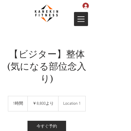
【ビジター】整体
(気になる部位念入
り)
8,800
円
1時間
1
￥8,800より
Location 1
よ
時
り
今すぐ予約