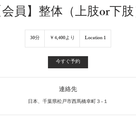
【会員】整体（上肢or下肢
4,400
円
30分
3
￥4,400より
Location 1
よ
0
り
分
今すぐ予約
連絡先
日本、千葉県松戸市西馬橋幸町３−１