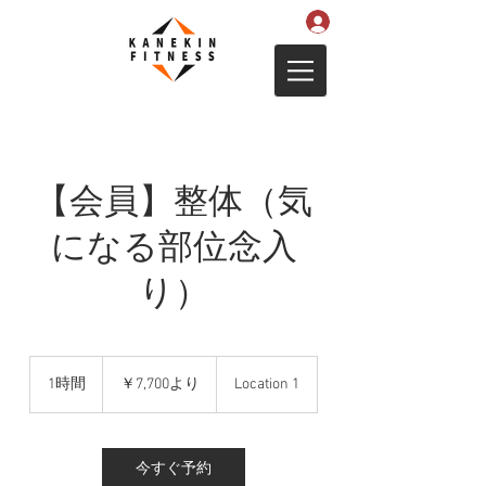
【会員】整体（気
になる部位念入
り）
7,700
円
1時間
1
￥7,700より
Location 1
よ
時
り
今すぐ予約