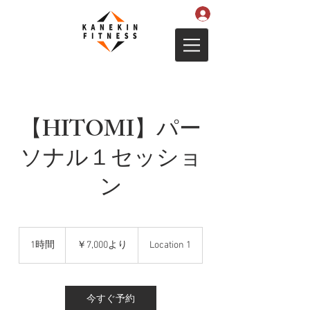
【HITOMI】パー
ソナル１セッショ
ン
7,000
円
1時間
1
￥7,000より
Location 1
よ
時
り
今すぐ予約