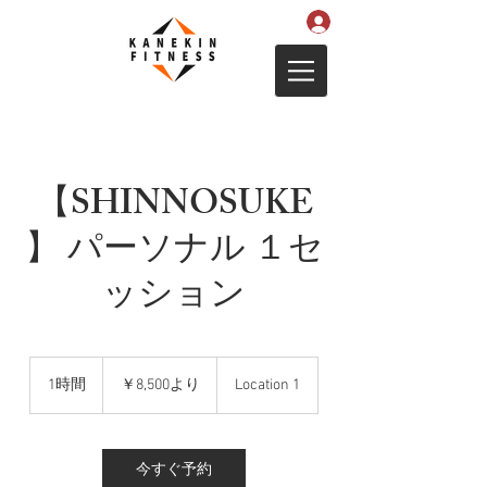
【SHINNOSUKE
】 パーソナル １セ
ッション
8,500
円
1時間
1
￥8,500より
Location 1
よ
時
り
今すぐ予約