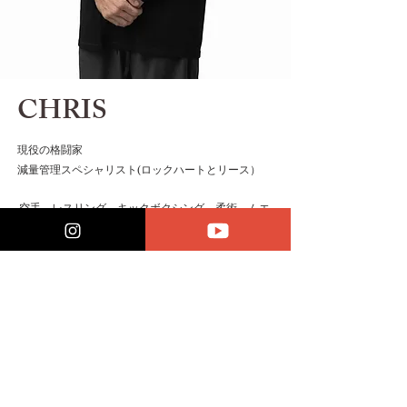
CHRIS
現役の格闘家
​減量管理スペシャリスト(ロックハートとリース​）
空手、レスリング、キックボクシング、柔術、ムエ
タイの大会出場経験。フィットネス業界には10年以
上携わり、様々なクライアントにパーソナルトレー
ニング、栄養療法、運動療法を提供してきた。
​米軍戦闘水泳インストラクター・格闘のインストラ
クターとして、米軍、フランス外国人部隊、英国海
兵隊、イスラエル国防軍のエリートオペレーターを
指導。
担当レッスン：FIT2FIGHT / ​筋力強化