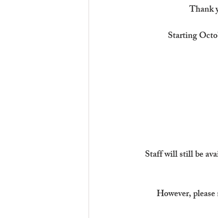
Thank 
Starting Octob
Staff will still be av
However, please 