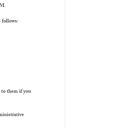
YM.
 follows:
k to them if you 
inistrative 